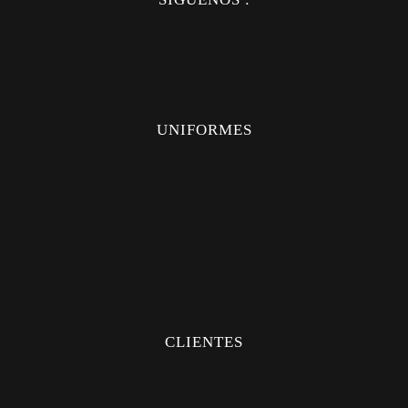
UNIFORMES
UNIFORMES
CAMISAS
PANTALONES
MÉDICO
INDUSTRIAL
CLIENTES
FAQS