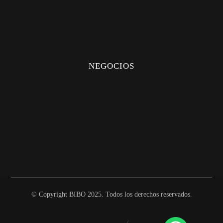
PERSONALIZADOS
CREAR CUENTA
CITA
NEGOCIOS
DISTRIBUIDORES
UBICACIÓN
QUIERO DISTRIBUIR
CERTIFICADOS
© Copyright BIBO 2025. Todos los derechos reservados.