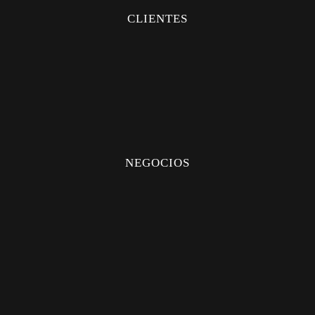
CLIENTES
FAQS
PERSONALIZADOS
CREAR CUENTA
CITA
NEGOCIOS
DISTRIBUIDORES
UBICACIÓN
QUIERO DISTRIBUIR
CERTIFICADOS