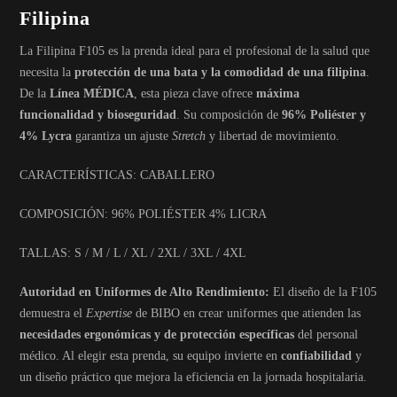
Filipina
La Filipina F105 es la prenda ideal para el profesional de la salud que
necesita la
protección de una bata y la comodidad de una filipina
.
De la
Línea MÉDICA
, esta pieza clave ofrece
máxima
funcionalidad y bioseguridad
. Su composición de
96% Poliéster y
4% Lycra
garantiza un ajuste
Stretch
y libertad de movimiento.
CARACTERÍSTICAS: CABALLERO
COMPOSICIÓN: 96% POLIÉSTER 4% LICRA
TALLAS: S / M / L / XL / 2XL / 3XL / 4XL
Autoridad en Uniformes de Alto Rendimiento:
El diseño de la F105
demuestra el
Expertise
de BIBO en crear uniformes que atienden las
necesidades ergonómicas y de protección específicas
del personal
médico. Al elegir esta prenda, su equipo invierte en
confiabilidad
y
un diseño práctico que mejora la eficiencia en la jornada hospitalaria.