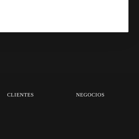
CLIENTES
NEGOCIOS
FAQS
DISTRIBUIDORES
PERSONALIZADOS
UBICACIÓN
CREAR CUENTA
QUIERO DISTRIBUIR