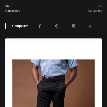
SKU
J64
Categories
Pantalones
Productos relacionados