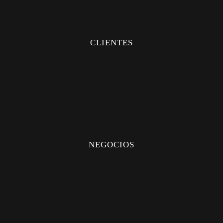
MÉDICO
INDUSTRIAL
CLIENTES
FAQS
PERSONALIZADOS
CREAR CUENTA
CITA
NEGOCIOS
DISTRIBUIDORES
UBICACIÓN
QUIERO DISTRIBUIR
CERTIFICADOS