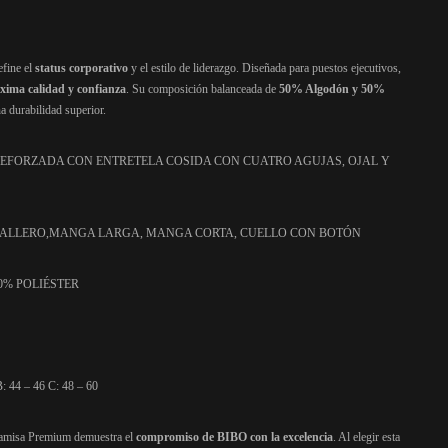
efine el
status corporativo
y el estilo de liderazgo. Diseñada para puestos ejecutivos,
xima calidad y confianza
. Su composición balanceada de
50% Algodón y 50%
 durabilidad superior.
REFORZADA CON ENTRETELA COSIDA CON CUATRO AGUJAS, OJAL Y
BALLERO,MANGA LARGA, MANGA CORTA, CUELLO CON BOTÓN
0% POLIÉSTER
 44 – 46 C: 48 – 60
misa Premium demuestra el
compromiso de BIBO con la excelencia
. Al elegir esta