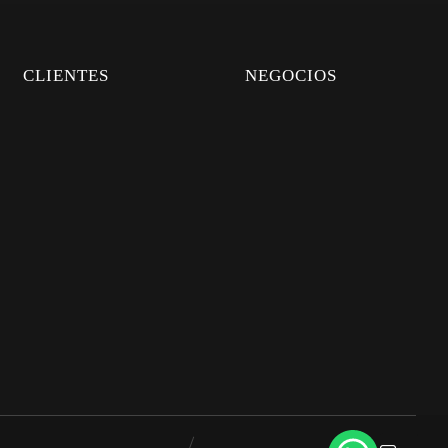
CLIENTES
NEGOCIOS
FAQS
DISTRIBUIDORES
PERSONALIZADOS
UBICACIÓN
CREAR CUENTA
QUIERO DISTRIBUIR
CITA
CERTIFICADOS