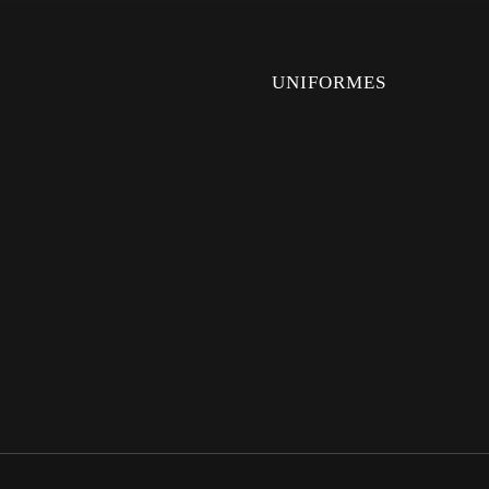
UNIFORMES
UNIFORMES
CAMISAS
PANTALONES
MÉDICO
INDUSTRIAL