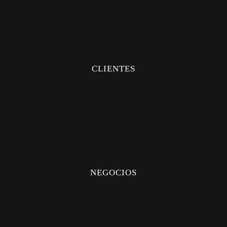
PANTALONES
MÉDICO
INDUSTRIAL
CLIENTES
FAQS
PERSONALIZADOS
CREAR CUENTA
CITA
NEGOCIOS
DISTRIBUIDORES
UBICACIÓN