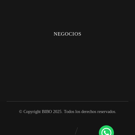
PERSONALIZADOS
CREAR CUENTA
CITA
NEGOCIOS
DISTRIBUIDORES
UBICACIÓN
QUIERO DISTRIBUIR
CERTIFICADOS
© Copyright BIBO 2025. Todos los derechos reservados.