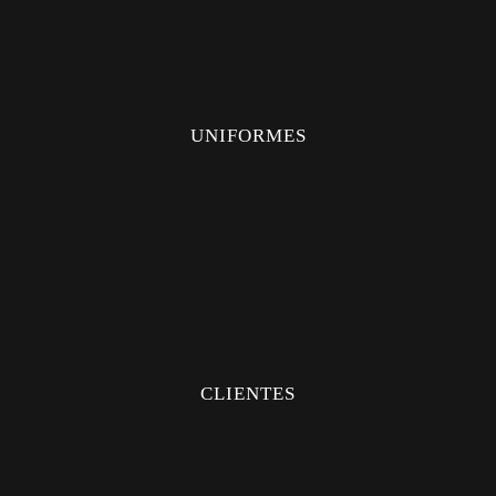
UNIFORMES
UNIFORMES
CAMISAS
PANTALONES
MÉDICO
INDUSTRIAL
CLIENTES
FAQS